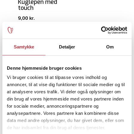
Kuglepen med
touch
9,00
kr.
Penholder
Samtykke
Detaljer
Om
11,00
kr.
Denne hjemmeside bruger cookies
Vi bruger cookies til at tilpasse vores indhold og
annoncer, til at vise dig funktioner til sociale medier og til
at analysere vores trafik. Vi deler også oplysninger om
Mulepose/indkøbs
net
din brug af vores hjemmeside med vores partnere inden
for sociale medier, annonceringspartnere og
39,00
kr.
analysepartnere. Vores partnere kan kombinere disse
data med andre oplysninger, du har givet dem, eller som
de har indsamlet fra din brug af deres tjenester.